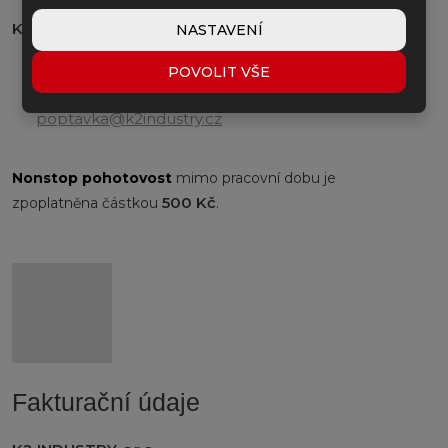
Kontaktujte nás:
NASTAVENÍ
+420 731 419 958
POVOLIT VŠE
poptavka@k2industry.cz
Nonstop
pohotovost
mimo pracovní dobu je
500 Kč
zpoplatněna částkou
.
Fakturační údaje