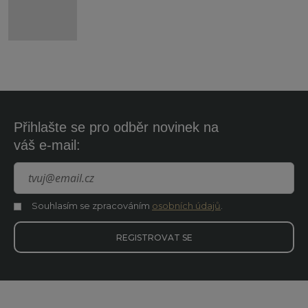
Přihlašte se pro odběr novinek na
váš e-mail:
Souhlasím se zpracováním
osobních údajů
.
Souhlasím
se
zpracováním
REGISTROVAT SE
osobních
údajů
.
Formulář
se
nepodařilo