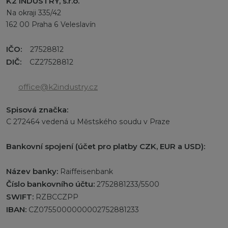
K2 INDUSTRY, s.r.o.
Na okraji 335/42
162 00 Praha 6 Veleslavín
IČO:
27528812
DIČ:
CZ27528812
office@k2industry.cz
Spisová značka:
C 272464 vedená u Městského soudu v Praze
Bankovní spojení (účet pro platby CZK, EUR a USD):
Název banky:
Raiffeisenbank
Číslo bankovního účtu:
2752881233/5500
SWIFT:
RZBCCZPP
IBAN:
CZ0755000000002752881233