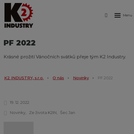
Rozbale
Vyhledáván
menu
PF 2022
Krásné prožití Vánočních svátků přeje tým K2 Industry.
K2 INDUSTRY, s.r.o.
O nás
Novinky
PF 2022
19. 12. 2022
Novinky
Ze života K2IN
Šec Jan