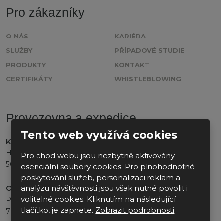
Pro zákazníky
odeslat.
O NÁS
KARIÉRA
SLUŽBY
PŘÍPADOVÉ STUDIE
PRODUKTY
KONTAKT
CERTIFIKÁTY
WHISTLEBLOWING
Provozovna a expedice
Tento web využívá cookies
K2 INDUSTRY, s.r.o.
Heřmanice 128
Pro chod webu jsou nezbytně aktivovány
509 01 Nová Paka
esenciální soubory cookies. Pro plnohodnotné
poskytování služeb, personalizaci reklam a
analýzu návštěvnosti jsou však nutné povolit i
Otevírací doba
:
volitelné cookies. Kliknutím na následující
Po - Pá
tlačítko, je zapnete.
Zobrazit podrobnosti
7:00 - 16:00