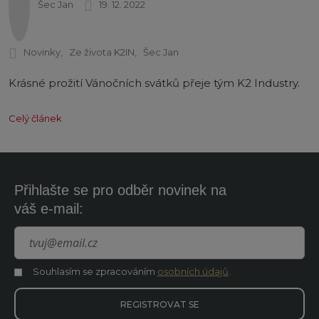
Šec Jan
19. 12. 2022
Novinky
Ze života K2IN
Šec Jan
Krásné prožití Vánočních svátků přeje tým K2 Industry.
Celý článek
Přihlašte se pro odběr novinek na
váš e-mail:
Souhlasím se zpracováním
osobních údajů
.
Souhlasím
se
zpracováním
REGISTROVAT SE
osobních