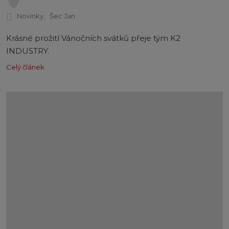
Novinky
Šec Jan
Krásné prožití Vánočních svátků přeje tým K2
INDUSTRY.
Celý článek