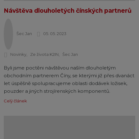
Návštěva dlouholetých čínských partnerů
Šec Jan
05. 05. 2023
Novinky
Ze života K2IN
Šec Jan
Byli jsme poctěni návštěvou naším dlouholetým
obchodním partnerem Číny, se kterými již přes dvanáct
let úspěšně spolupracujeme oblasti dodávek ložisek,
pouzder a jiných strojírenských komponentů.
Celý článek