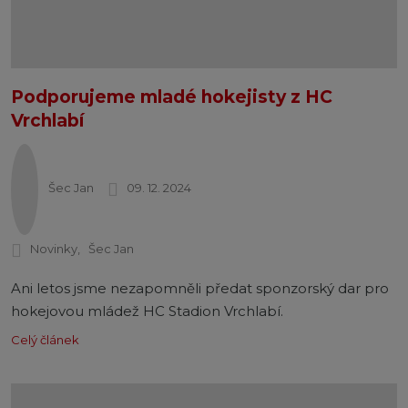
Podporujeme mladé hokejisty z HC
Vrchlabí
Šec Jan
09. 12. 2024
Novinky
Šec Jan
Ani letos jsme nezapomněli předat sponzorský dar pro
hokejovou mládež HC Stadion Vrchlabí.
Celý článek