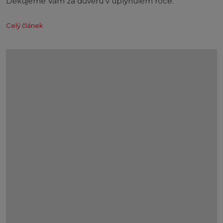
Děkujeme Vám za důvěru v uplynulém roce.
Celý článek