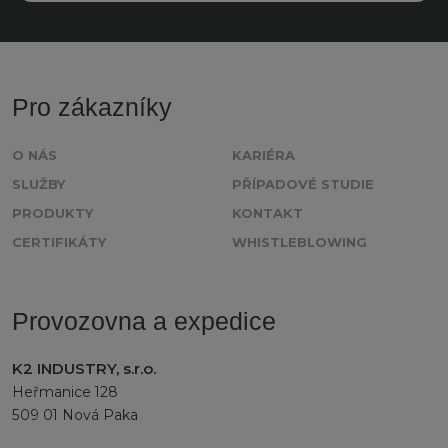
údajů
.
Formulář
se
nepodařilo
Pro zákazníky
odeslat.
O NÁS
KARIÉRA
SLUŽBY
PŘÍPADOVÉ STUDIE
PRODUKTY
KONTAKT
CERTIFIKÁTY
WHISTLEBLOWING
Provozovna a expedice
K2 INDUSTRY, s.r.o.
Heřmanice 128
509 01 Nová Paka