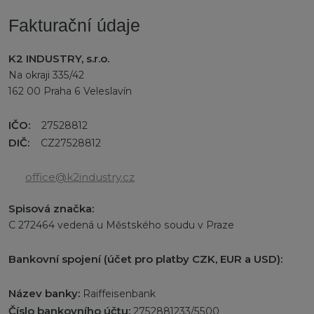
Fakturační údaje
K2 INDUSTRY, s.r.o.
Na okraji 335/42
162 00 Praha 6 Veleslavín
IČO:
27528812
DIČ:
CZ27528812
office@k2industry.cz
Spisová značka:
C 272464 vedená u Městského soudu v Praze
Bankovní spojení (účet pro platby CZK, EUR a USD):
Název banky:
Raiffeisenbank
Číslo bankovního účtu:
2752881233/5500