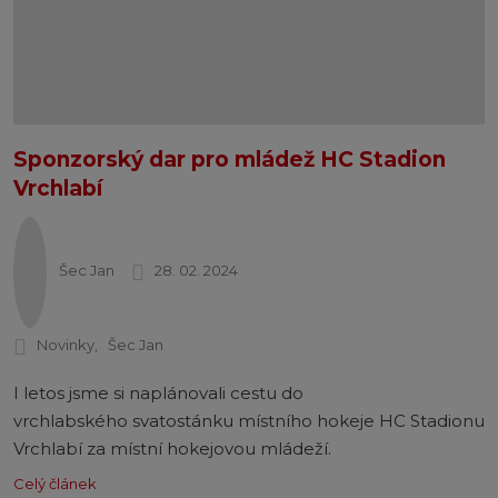
Sponzorský dar pro mládež HC Stadion
Vrchlabí
Šec Jan
28. 02. 2024
Novinky
Šec Jan
I letos jsme si naplánovali cestu do
vrchlabského svatostánku místního hokeje HC Stadionu
Vrchlabí za místní hokejovou mládeží.
Celý článek