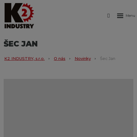
Rozbale
Vyhledáván
menu
ŠEC JAN
K2 INDUSTRY, s.r.o.
O nás
Novinky
Šec Jan