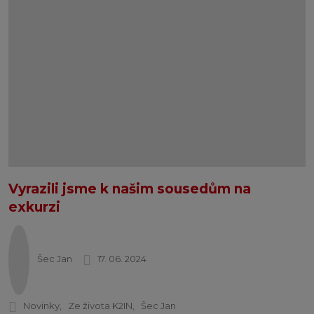
Vyrazili jsme k našim sousedům na
exkurzi
Šec Jan
17. 06. 2024
Novinky
Ze života K2IN
Šec Jan