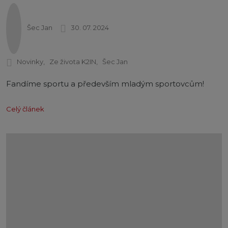
Šec Jan
30. 07. 2024
Novinky
Ze života K2IN
Šec Jan
Fandíme sportu a především mladým sportovcům!
Celý článek