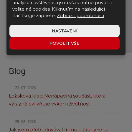
analýzu návštěvnosti jsou však nutné povolit i
volitelné cookies. Kliknutím na následující
tlačítko, je zapnete.
Zobrazit podrobnosti
NASTAVENÍ
POVOLIT VŠE
Blog
22. 07. 2026
Ložisková klec: Nenápadná součást, která
výrazně ovlivňuje výkon i životnost
25. 06. 2026
Jak jsem přebudovával firmu – Jak jsme se