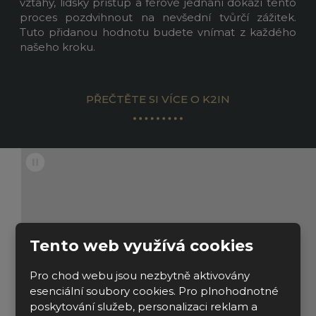
vztahy, lidský přístup a férové jednání dokáží tento
proces pozdvihnout na nevšední tvůrčí zážitek.
Tuto přidanou hodnotu budete vnímat z každého
našeho kroku.
PŘEČTĚTE SI VÍCE O K2IN
Spuštění/zastavení
videa
Tento web využívá cookies
Pro chod webu jsou nezbytně aktivovány
esenciální soubory cookies. Pro plnohodnotné
poskytování služeb, personalizaci reklam a