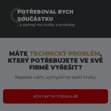
jaké je situaci, jaké má aktuální priority, ale i jak se
POTŘEBOVAL BYCH
cítí, co ho trápí a co mu dělá radost.
SOUČÁSTKU
NABÍDKA SLUŽEB A KONTAKTY
...a zajímají mě služby a produkty
V každém okamžiku spolupráci jsme o krok
napřed. Snažíme se předjímat co a jak budete
potřebovat.
MÁTE
TECHNICKÝ PROBLÉM
,
SPOLEHLIVOST
KTERÝ POTŘEBUJETE VE SVÉ
FIRMĚ VYŘEŠIT?
Napište nám, vymyslíme další kroky.
KONTAKTNÍ FORMULÁŘ