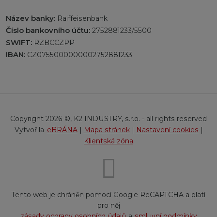
Název banky:
Raiffeisenbank
Číslo bankovního účtu:
2752881233/5500
SWIFT:
RZBCCZPP
IBAN:
CZ0755000000002752881233
Copyright 2026 ©, K2 INDUSTRY, s.r.o. - all rights reserved
eBRÁNA
|
Mapa stránek
|
Nastavení cookies
|
Klientská zóna
Tento web je chráněn pomocí Google ReCAPTCHA a platí
pro něj
zásady ochrany osobních údajů
a
smluvní podmínky