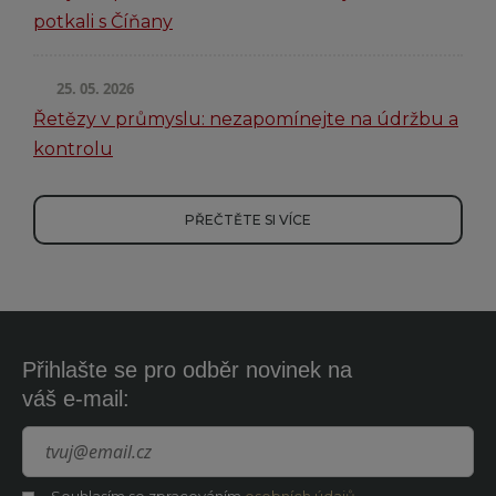
potkali s Číňany
25. 05. 2026
Řetězy v průmyslu: nezapomínejte na údržbu a
kontrolu
PŘEČTĚTE SI VÍCE
Přihlašte se pro odběr novinek na
váš e-mail: