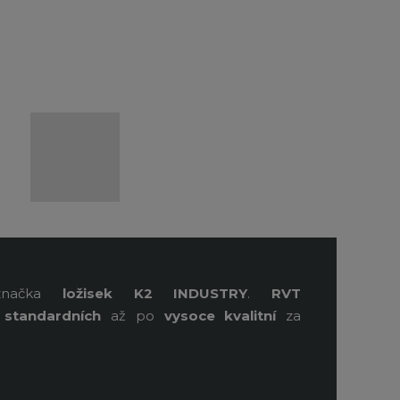
načka
ložisek
K2 INDUSTRY
.
RVT
d
standardních
až po
vysoce kvalitní
za
.