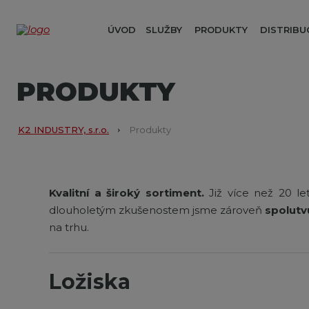
ÚVOD
SLUŽBY
PRODUKTY
DISTRIBU
PRODUKTY
K2 INDUSTRY, s.r.o.
Produkty
Kvalitní a široký sortiment.
Již více než 20 le
dlouholetým zkušenostem jsme zároveň
spolutv
na trhu.
Ložiska