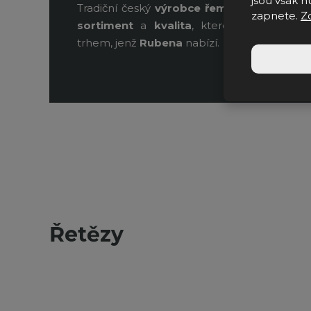
jsou však nu
Tradiční český
výrobce
řemenů
s desítkami
zapnete.
Z
sortiment
a
kvalita
, kterou lze najít n
trhem, jenž
Rubena
nabízí.
Řetězy