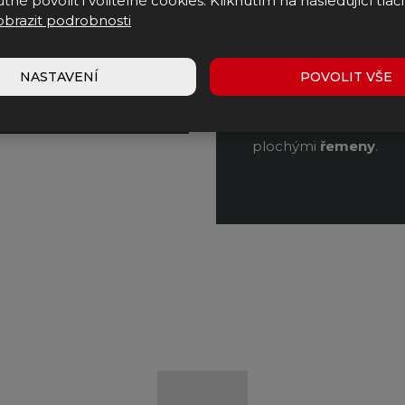
tné povolit i volitelné cookies. Kliknutím na následující tlačí
 let zkušeností. Široký
Vyvíjí
,
vyrábí
a
dod
obrazit podrobnosti
apříč celým
výrobním
řemenových
pohonů
ContiTech
spolupra
NASTAVENÍ
POVOLIT VŠE
obchodem s náhradním
hnacích
řemenů
pro
inovační pohonné
sy
plochými
řemeny
.