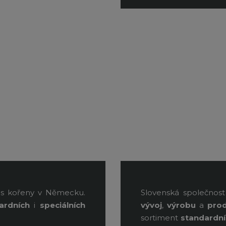
s kořeny v Německu.
Slovenská společnos
ardních
i
speciálních
vývoj
,
výrobu
a
prod
sortiment
standardn