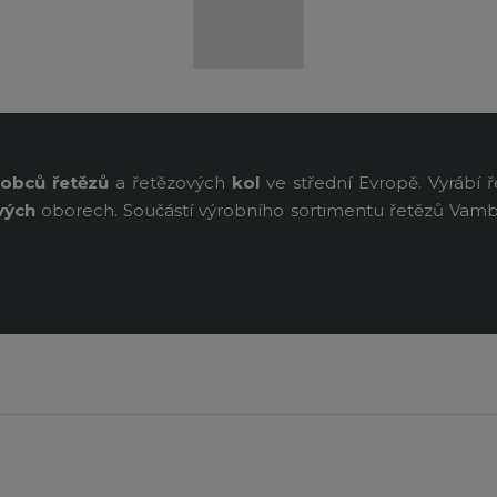
robců
řetězů
a řetězových
kol
ve střední Evropě. Vyrábí 
vých
oborech. Součástí výrobního sortimentu řetězů Vamb