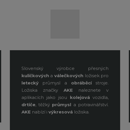
Slovenský výrobce přesných
kuličkových
a
válečkových
ložisek pro
letecký
průmysl a
obráběcí
stroje.
Ložiska značky
AKE
naleznete v
aplikacích jako jsou
kolejová
vozidla,
drtiče
, těžký
průmysl
a potravinářství.
AKE
nabízí i
výkresová
ložiska.