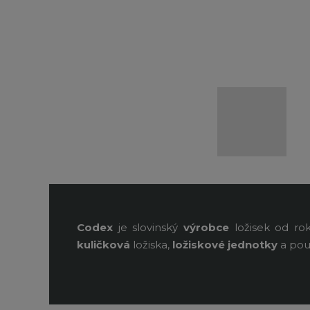
Codex
je slovinský
výrobce
ložisek od rok
kuličková
ložiska,
ložiskové jednotky
a pou