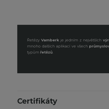
Řetězy
Vamberk
je jedním z největších
vý
mnoho dalších aplikací ve všech
průmyslo
typům
řetězů
.
Certifikáty