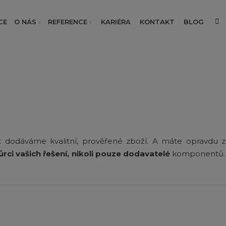
V
CE
O NÁS
REFERENCE
KARIÉRA
KONTAKT
BLOG
t dodáváme kvalitní, prověřené zboží. A máte opravdu z 
ůrci vašich řešení, nikoli pouze dodavatelé
komponentů.