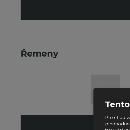
Řemeny
Tento
Pro chod w
plnohodnot