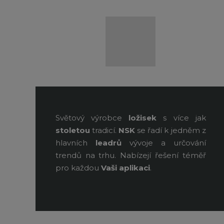
Světový výrobce
ložisek
s více jak
stoletou
tradicí.
NSK
se řadí k jedněm z
hlavních
leadrů
vývoje a určování
trendů na trhu. Nabízejí řešení téměř
pro každou
Vaši aplikaci
.