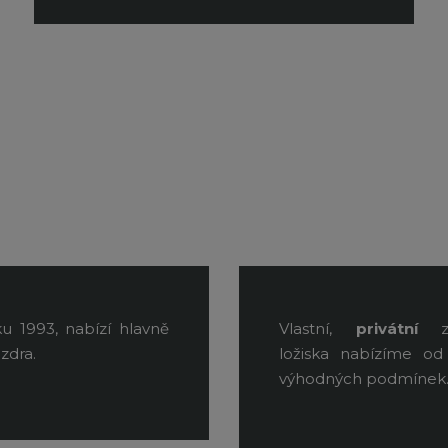
u 1993, nabízí hlavně
Vlastní,
privátní
z
zdra.
ložiska nabízíme o
výhodných podmínek