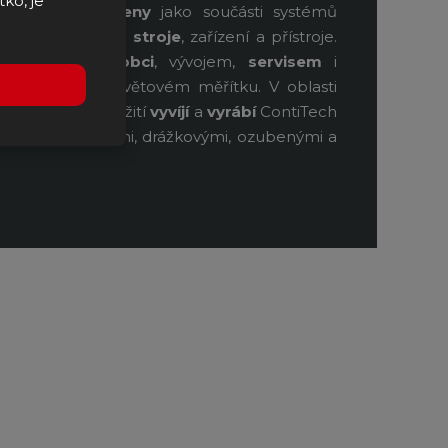
tko, je
ává
hnací
řemeny
jako součásti systémů
pro automobily,
stroje
, zařízení a přístroje.
cuje s
prvovýrobci
, vývojem,
servisem
i
i díly v celosvětovém měřítku. V oblasti
průmyslové
použití
vyvíjí
a
vyrábí
ContiTech
stémy
s klínovými, drážkovými, ozubenými a