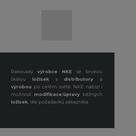
Rakouský
výrobce NKE
se širokou
škálou
ložisek
s
distributory
a
výrobou
po celém světě. NKE nabízí i
možnost
modifikace
/
úpravy
běžných
ložisek
, dle požadavků zákazníka.