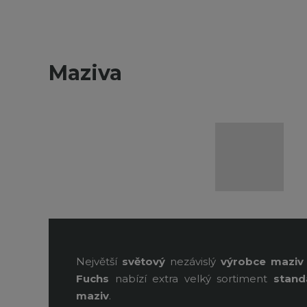
Maziva
Největší
světový
nezávislý
výrobce
maziv
Fuchs
nabízí extra velký sortiment
stand
maziv
.