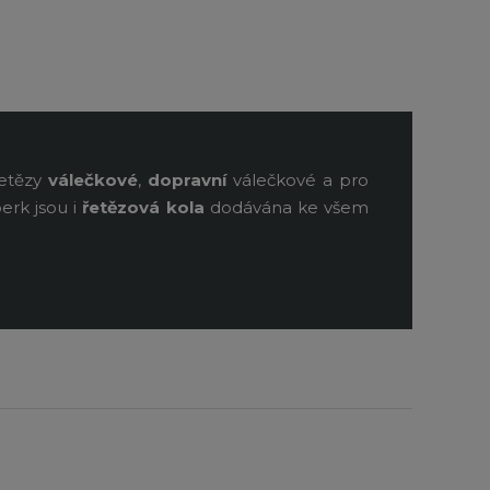
řetězy
válečkové
,
dopravní
válečkové a pro
erk jsou i
řetězová kola
dodávána ke všem