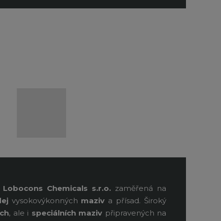
t
Lobocons Chemicals s.r.o.
zaměřená na
ej
vysokovýkonných
maziv
a přísad. Široký
ích
, ale i
speciálních
maziv
připravených na