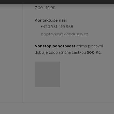
Po - Pá
7:00 - 16:00
Kontaktujte nás:
+420 731 419 958
poptavka@k2industry.cz
Nonstop
pohotovost
mimo pracovní
500 Kč
dobu je zpoplatněna částkou
.