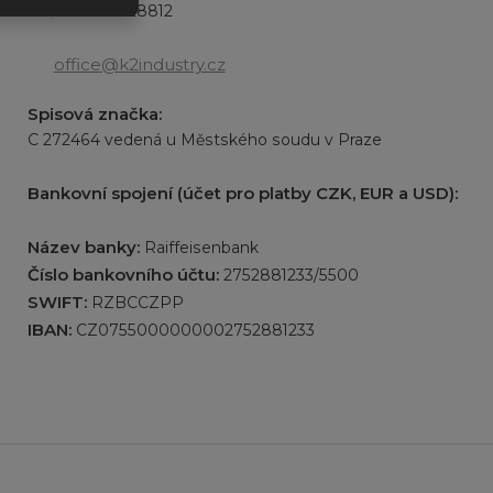
DIČ:
CZ27528812
office@k2industry.cz
Spisová značka:
C 272464 vedená u Městského soudu v Praze
Bankovní spojení (účet pro platby CZK, EUR a USD):
Název banky:
Raiffeisenbank
Číslo bankovního účtu:
2752881233/5500
SWIFT:
RZBCCZPP
IBAN:
CZ0755000000002752881233