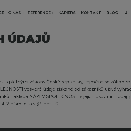
V
CE
O NÁS
REFERENCE
KARIÉRA
KONTAKT
BLOG
H ÚDAJŮ
du s platnými zákony České republiky, zejména se zákonem 
EČNOSTI veškeré údaje získané od zákazníků užívá výhradn
níků nakládá NÁZEV SPOLEČNOSTI s jejich osobními údaji po
 2 písm. b) a v § 5 odst. 6.