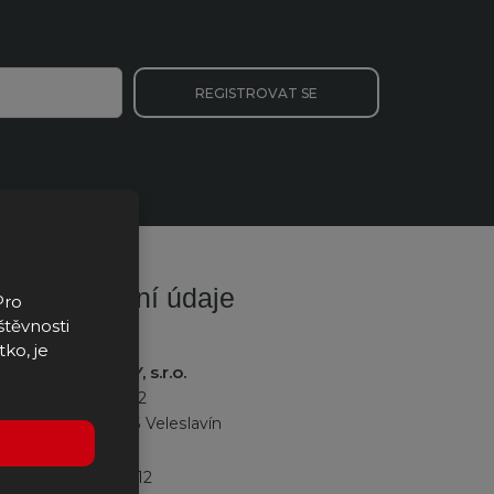
REGISTROVAT SE
Fakturační údaje
Pro
štěvnosti
tko, je
K2 INDUSTRY, s.r.o.
Na okraji 335/42
162 00 Praha 6 Veleslavín
IČO:
27528812