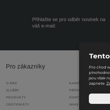
Přihlašte se pro odběr novinek na
váš e-mail:
Tento
Pro zákazníky
Pro chod w
plnohodnot
jsou však nu
zapnete.
Z
O NÁS
KARIÉRA
SLUŽBY
PŘÍPADOVÉ STUDIE
PRODUKTY
KONTAKT
CERTIFIKÁTY
WHISTLEBLOWING