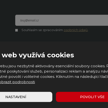
Souhlasím se zpracováním
osobních údajů
.
Souhlasím
Formulář
se
zpracováním
se
osobních
údajů
.
nepodařilo
 web využívá cookies
odeslat.
Provozovna a expedice
ebu jsou nezbytně aktivovány esenciální soubory cookies. 
né poskytování služeb, personalizaci reklam a analýzu náv
tné povolit i volitelné cookies. Kliknutím na následující tlačí
K2 INDUSTRY, s.r.o.
obrazit podrobnosti
Heřmanice 128
509 01 Nová Paka
NASTAVENÍ
POVOLIT VŠE
Otevírací doba
: