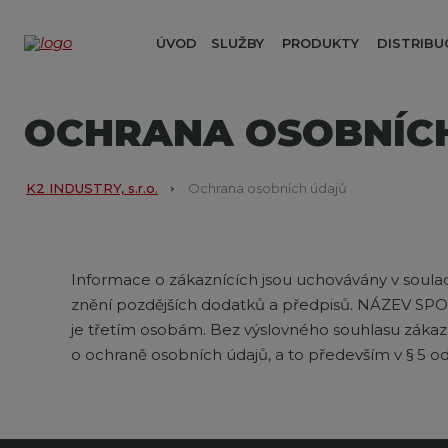
ÚVOD
SLUŽBY
PRODUKTY
DISTRIBU
OCHRANA OSOBNÍC
K2 INDUSTRY, s.r.o.
Ochrana osobních údajů
Informace o zákaznících jsou uchovávány v soula
znění pozdějších dodatků a předpisů. NÁZEV SPOL
je třetím osobám. Bez výslovného souhlasu zákaz
o ochraně osobních údajů, a to především v § 5 odst.