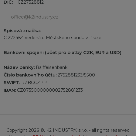
DIČ:
CZ27528812
office@k2industry.cz
Spisová značka:
C 272464 vedená u Městského soudu v Praze
Bankovní spojení (účet pro platby CZK, EUR a USD):
Název banky:
Raiffeisenbank
Číslo bankovního účtu:
2752881233/5500
SWIFT:
RZBCCZPP
IBAN:
CZ0755000000002752881233
Copyright 2026 ©, K2 INDUSTRY, s.r.o. - all rights reserved