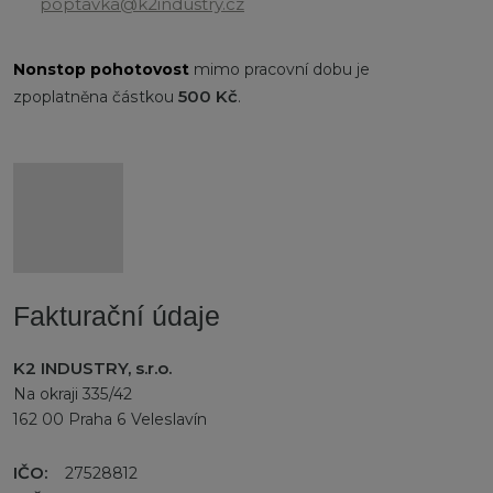
poptavka@k2industry.cz
Nonstop
pohotovost
mimo pracovní dobu je
500 Kč
zpoplatněna částkou
.
Fakturační údaje
K2 INDUSTRY, s.r.o.
Na okraji 335/42
162 00 Praha 6 Veleslavín
IČO:
27528812