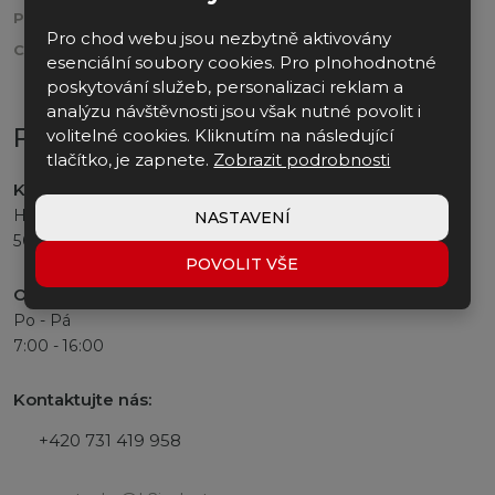
PRODUKTY
KONTAKT
Pro chod webu jsou nezbytně aktivovány
CERTIFIKÁTY
WHISTLEBLOWING
esenciální soubory cookies. Pro plnohodnotné
poskytování služeb, personalizaci reklam a
analýzu návštěvnosti jsou však nutné povolit i
Provozovna a expedice
volitelné cookies. Kliknutím na následující
tlačítko, je zapnete.
Zobrazit podrobnosti
K2 INDUSTRY, s.r.o.
Heřmanice 128
NASTAVENÍ
509 01 Nová Paka
POVOLIT VŠE
Otevírací doba
:
Po - Pá
7:00 - 16:00
Kontaktujte nás:
+420 731 419 958