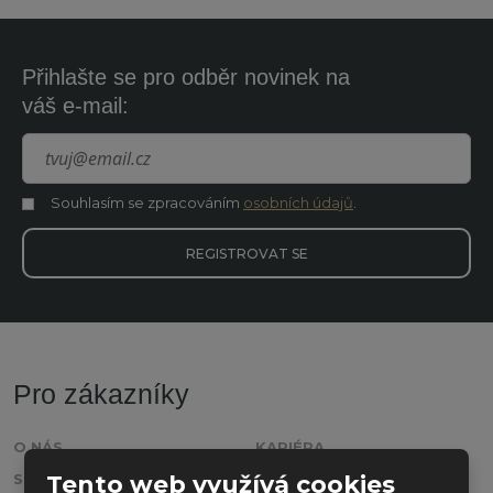
Přihlašte se pro odběr novinek na
váš e-mail:
Souhlasím se zpracováním
osobních údajů
.
Souhlasím
se
zpracováním
REGISTROVAT SE
osobních
údajů
.
Formulář
se
nepodařilo
Pro zákazníky
odeslat.
O NÁS
KARIÉRA
Tento web využívá cookies
SLUŽBY
PŘÍPADOVÉ STUDIE