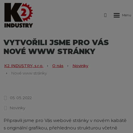
Rozbale
Vyhledáván
menu
VYTVOŘILI JSME PRO VÁS
NOVÉ WWW STRÁNKY
K2 INDUSTRY, s.r.o.
O nás
Novinky
Nové www stránky
05. 05. 2022
Novinky
Připravili jsme pro Vás webové stránky v novém kabátě
s originální grafikou, přehlednou strukturou včetně