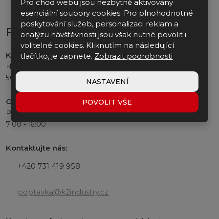
Pro chod webu jsou nezbytně aktivovány
esenciální soubory cookies. Pro plnohodnotné
poskytování služeb, personalizaci reklam a
Provozovna a expedice
analýzu návštěvnosti jsou však nutné povolit i
volitelné cookies. Kliknutím na následující
K2 INDUSTRY, s.r.o.
tlačítko, je zapnete.
Zobrazit podrobnosti
Heřmanice 128
509 01 Nová Paka
NASTAVENÍ
Otevírací doba
:
POVOLIT VŠE
Po - Pá
7:00 - 16:00
Kontaktujte nás:
+420 731 419 958
poptavka@k2industry.cz