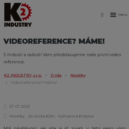
Rozbale
Vyhledáván
menu
VIDEOREFERENCE? MÁME!
S hrdostí a radostí Vám představujeme naše první video
reference.
K2 INDUSTRY, s.r.o.
O nás
Novinky
Videoreference? Máme!
27. 07. 2023
Novinky
Ze života K2IN
Hylmarová Kristýna
Milí návštěvnici, jak jste si již zvykli, v této sekci vám