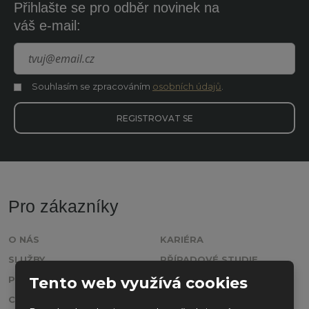
Přihlašte se pro odběr novinek na
váš e-mail:
Souhlasím se zpracováním
osobních údajů
.
Souhlasím
se
zpracováním
REGISTROVAT SE
osobních
údajů
.
Formulář
se
nepodařilo
Pro zákazníky
odeslat.
O NÁS
KARIÉRA
SLUŽBY
PŘÍPADOVÉ STUDIE
Tento web využívá cookies
PRODUKTY
KONTAKT
CERTIFIKÁTY
WHISTLEBLOWING