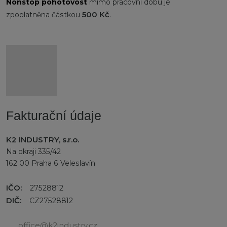
Nonstop
pohotovost
mimo pracovní dobu je
500 Kč
zpoplatněna částkou
.
Fakturační údaje
K2 INDUSTRY, s.r.o.
Na okraji 335/42
162 00 Praha 6 Veleslavín
IČO:
27528812
DIČ:
CZ27528812
office@k2industry.cz