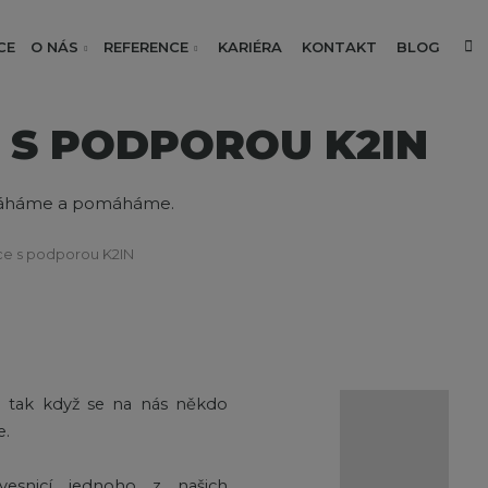
V
CE
O NÁS
REFERENCE
KARIÉRA
KONTAKT
BLOG
 S PODPOROU K2IN
neváháme a pomáháme.
e s podporou K2IN
 a tak když se na nás někdo
e.
vesnicí jednoho z našich