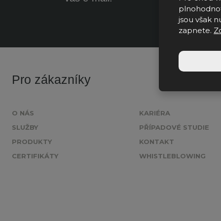
plnohodnot
jsou však nu
zapnete.
Z
Pro zákazníky
O NÁS
KARIÉRA
SLUŽBY
PŘÍPADOVÉ STUDIE
PRODUKTY
KONTAKT
CERTIFIKÁTY
WHISTLEBLOWING