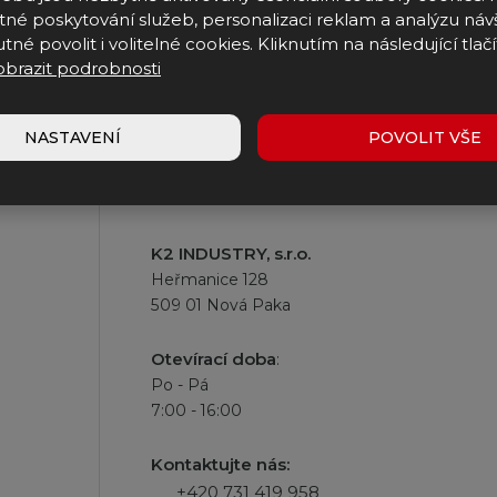
Souhlasím se zpracováním
osobních údajů
.
né poskytování služeb, personalizaci reklam a analýzu náv
Souhlasím
Formulář
tné povolit i volitelné cookies. Kliknutím na následující tlačí
se
zpracováním
obrazit podrobnosti
se
osobních
údajů
.
nepodařilo
NASTAVENÍ
POVOLIT VŠE
odeslat.
Provozovna a expedice
K2 INDUSTRY, s.r.o.
Heřmanice 128
509 01 Nová Paka
Otevírací doba
:
Po - Pá
7:00 - 16:00
Kontaktujte nás:
+420 731 419 958