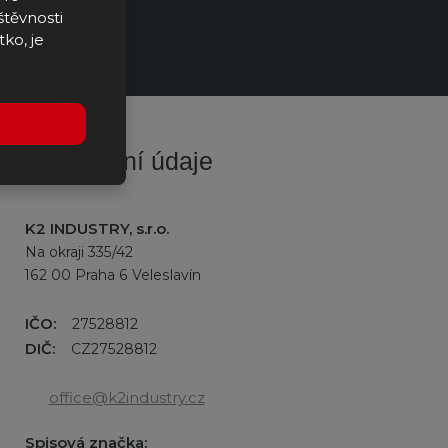
štěvnosti
tko, je
Fakturační údaje
K2 INDUSTRY, s.r.o.
Na okraji 335/42
162 00 Praha 6 Veleslavín
IČO:
27528812
DIČ:
CZ27528812
office@k2industry.cz
Spisová značka: