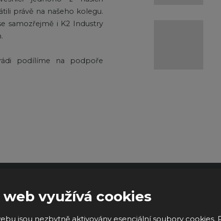
tili právě na našeho kolegu.
se samozřejmě i K2 Industry
.
 rádi podílíme na podpoře
 web využívá cookies
ebu jsou nezbytně aktivovány esenciální soubory cookies. 