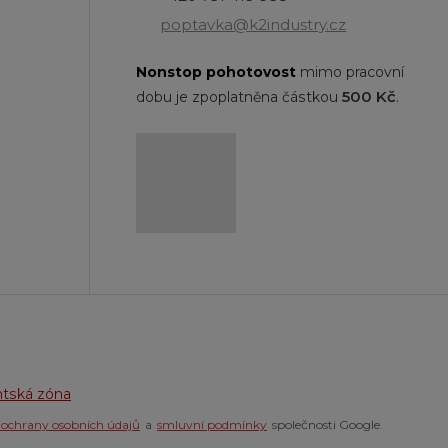
poptavka@k2industry.cz
Nonstop
pohotovost
mimo pracovní
500 Kč
dobu je zpoplatněna částkou
.
ntská zóna
 ochrany osobních údajů
a
smluvní podmínky
společnosti Google.