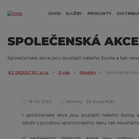
ÚVOD
SLUŽBY
PRODUKTY
DISTRIBU
SPOLEČENSKÁ AKCE
Společenské akce jsou součástí našeho života a tak 
K2 INDUSTRY, s.r.o.
O nás
Novinky
Společenská akc
18. 04. 2023
Novinky
Ze života K2IN
I společenské akce jsou součástí našeho života,
obrátí s prosbou sponzorského daru, tak neváhám
V nedalekých Valdicích, které jsou rodnou 