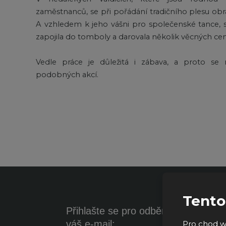
zaměstnanců, se při pořádání tradičního plesu obrá
A vzhledem k jeho vášni pro společenské tance, 
zapojila do tomboly
a darovala několik věcných cen
Vedle práce je důležitá i zábava, a proto se
podobných akcí.
Tento
Přihlašte se pro odběr novinek na
váš e-mail:
Pro chod w