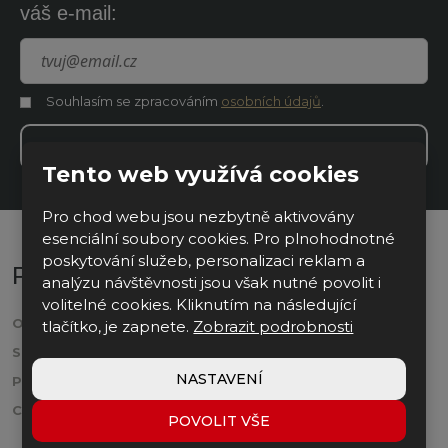
váš e-mail:
Souhlasím se zpracováním
osobních údajů
.
Souhlasím
se
zpracováním
REGISTROVAT SE
osobních
Tento web využívá cookies
údajů
.
Formulář
se
Pro chod webu jsou nezbytně aktivovány
esenciální soubory cookies. Pro plnohodnotné
nepodařilo
poskytování služeb, personalizaci reklam a
Pro zákazníky
odeslat.
analýzu návštěvnosti jsou však nutné povolit i
volitelné cookies. Kliknutím na následující
O NÁS
KARIÉRA
tlačítko, je zapnete.
Zobrazit podrobnosti
SLUŽBY
PŘÍPADOVÉ STUDIE
NASTAVENÍ
PRODUKTY
KONTAKT
CERTIFIKÁTY
WHISTLEBLOWING
POVOLIT VŠE