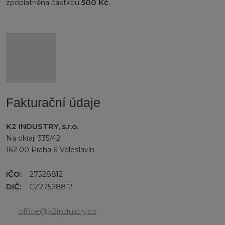
500 Kč
zpoplatněna částkou
.
Fakturační údaje
K2 INDUSTRY, s.r.o.
Na okraji 335/42
162 00 Praha 6 Veleslavín
IČO:
27528812
DIČ:
CZ27528812
office@k2industry.cz