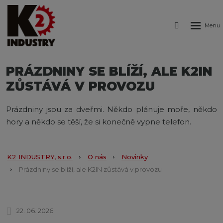
Rozbale
Vyhledáván
menu
PRÁZDNINY SE BLÍŽÍ, ALE K2IN
ZŮSTÁVÁ V PROVOZU
Prázdniny jsou za dveřmi. Někdo plánuje moře, někdo
hory a někdo se těší, že si konečně vypne telefon.
K2 INDUSTRY, s.r.o.
O nás
Novinky
Prázdniny se blíží, ale K2IN zůstává v provozu
22. 06. 2026