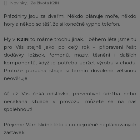
Novinky
Ze života K2IN
Prázdniny jsou za dveřmi. Někdo plánuje moře, někdo
hory a někdo se těší, že si konečně vypne telefon.
My v
K2IN
to máme trochu jinak. I během léta jsme tu
pro Vás stejně jako po celý rok – připraveni řešit
dodávky ložisek, řemenů, maziv, těsnění i dalších
komponentů, když je potřeba udržet výrobu v chodu.
Protože porucha stroje si termín dovolené většinou
neověřuje.
Ať už Vás čeká odstávka, preventivní údržba nebo
nečekaná situace v provozu, můžete se na nás
spolehnout!
Přejeme Vám klidné léto a co nejméně neplánovaných
zastávek.