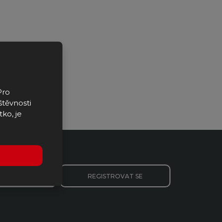
Pro
štěvnosti
tko, je
REGISTROVAT SE