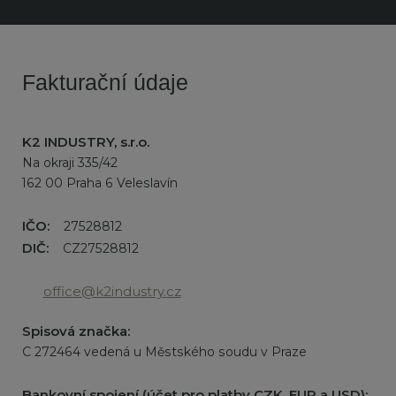
Fakturační údaje
K2 INDUSTRY, s.r.o.
Na okraji 335/42
162 00 Praha 6 Veleslavín
IČO:
27528812
DIČ:
CZ27528812
office@k2industry.cz
Spisová značka:
C 272464 vedená u Městského soudu v Praze
Bankovní spojení (účet pro platby CZK, EUR a USD):