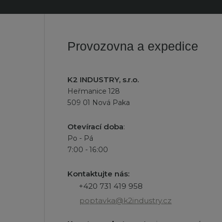
se
osobních
údajů
.
nepodařilo
odeslat.
Provozovna a expedice
K2 INDUSTRY, s.r.o.
Heřmanice 128
509 01 Nová Paka
Otevírací doba
:
Po - Pá
7:00 - 16:00
Kontaktujte nás:
+420 731 419 958
poptavka@k2industry.cz