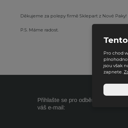
Děkujeme za polepy firmě Sklepart z Nové Paky!
P.S. Máme radost.
Tento
Pro chod w
plnohodnot
jsou však nu
zapnete.
Z
Přihlašte se pro odběr novinek na
váš e-mail: