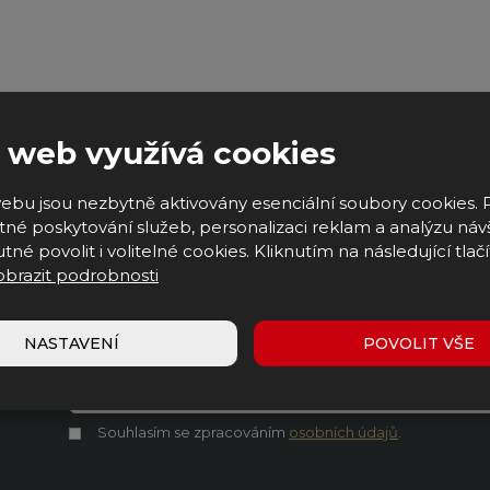
 web využívá cookies
ebu jsou nezbytně aktivovány esenciální soubory cookies. 
né poskytování služeb, personalizaci reklam a analýzu náv
tné povolit i volitelné cookies. Kliknutím na následující tlačí
obrazit podrobnosti
NASTAVENÍ
POVOLIT VŠE
Souhlasím se zpracováním
osobních údajů
.
Souhlasím
Formulář
se
zpracováním