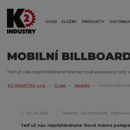
ÚVOD
SLUŽBY
PRODUKTY
DISTRIBU
MOBILNÍ BILLBOARD
Teď už nás nepřehlédnete! Máme nově polepený celý v
K2 INDUSTRY, s.r.o.
O nás
Novinky
Mobilní billboard
23. 04. 2024
Novinky
Ze života K2IN
Hylmarová
Teď už nás nepřehlédnete
!
Nově máme polepen