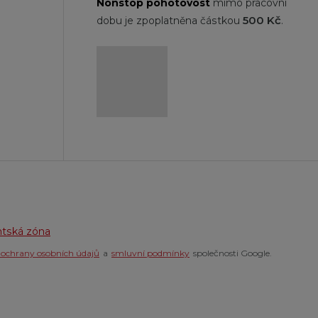
Nonstop
pohotovost
mimo pracovní
500 Kč
dobu je zpoplatněna částkou
.
ntská zóna
 ochrany osobních údajů
a
smluvní podmínky
společnosti Google.