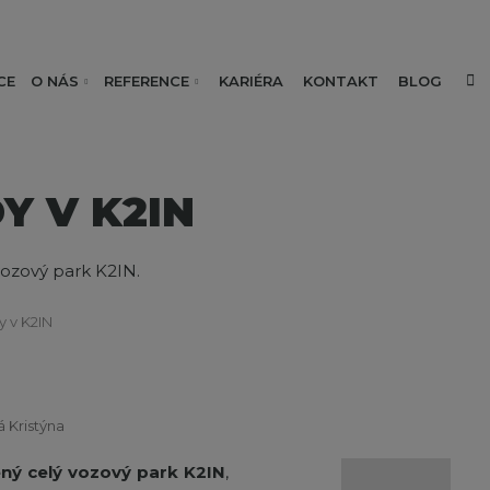
V
CE
O NÁS
REFERENCE
KARIÉRA
KONTAKT
BLOG
Y V K2IN
ozový park K2IN.
y v K2IN
 Kristýna
ý celý vozový park K2IN
,