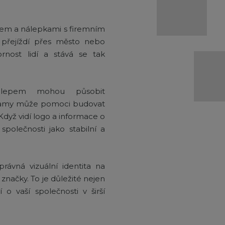
nem a nálepkami s firemním
 přejíždí přes město nebo
rnost lidí a stává se tak
polepem mohou působit
klamy může pomoci budovat
Když vidí logo a informace o
polečnosti jako stabilní a
rávná vizuální identita na
značky. To je důležité nejen
o vaší společnosti v širší