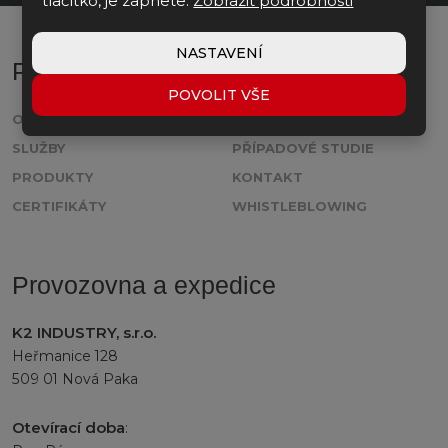
tlačítko, je zapnete.
Zobrazit podrobnosti
se
nepodařilo
NASTAVENÍ
Pro zákazníky
odeslat.
POVOLIT VŠE
O NÁS
KARIÉRA
SLUŽBY
PŘÍPADOVÉ STUDIE
PRODUKTY
KONTAKT
CERTIFIKÁTY
WHISTLEBLOWING
Provozovna a expedice
K2 INDUSTRY, s.r.o.
Heřmanice 128
509 01 Nová Paka
Otevírací doba
: