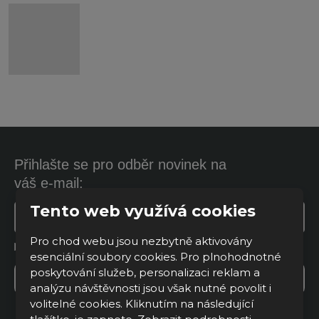
Přihlašte se pro odběr novinek na
váš e-mail:
Tento web využívá cookies
Pro chod webu jsou nezbytně aktivovány
Souhlasím se zpracováním
osobních údajů
.
Souhlasím
esenciální soubory cookies. Pro plnohodnotné
se
poskytování služeb, personalizaci reklam a
zpracováním
REGISTROVAT SE
analýzu návštěvnosti jsou však nutné povolit i
osobních
údajů
.
volitelné cookies. Kliknutím na následující
Formulář