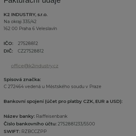
Fakturační údaje
K2 INDUSTRY, s.r.o.
Na okraji 335/42
162 00 Praha 6 Veleslavín
IČO:
27528812
DIČ:
CZ27528812
office@k2industry.cz
Spisová značka:
C 272464 vedená u Městského soudu v Praze
Bankovní spojení (účet pro platby CZK, EUR a USD):
Název banky:
Raiffeisenbank
Číslo bankovního účtu:
2752881233/5500
SWIFT:
RZBCCZPP