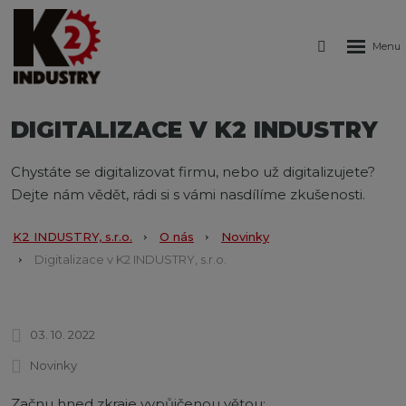
Rozbale
Vyhledáván
menu
DIGITALIZACE V K2 INDUSTRY
Chystáte se digitalizovat firmu, nebo už digitalizujete?
Dejte nám vědět, rádi si s vámi nasdílíme zkušenosti.
K2 INDUSTRY, s.r.o.
O nás
Novinky
Digitalizace v K2 INDUSTRY, s.r.o.
03. 10. 2022
Novinky
Začnu hned zkraje vypůjčenou větou: