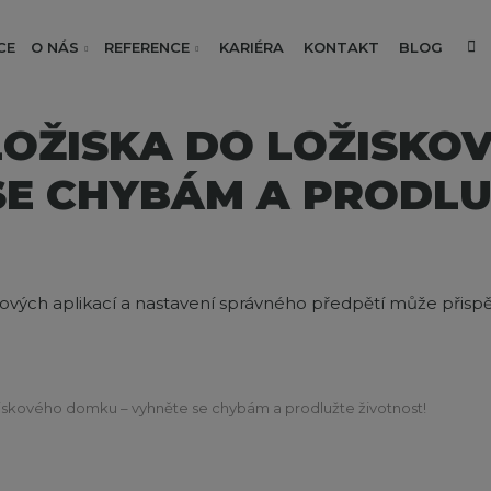
V
CE
O NÁS
REFERENCE
KARIÉRA
KONTAKT
BLOG
OŽISKA DO LOŽISKO
SE CHYBÁM A PRODL
ových aplikací a nastavení správného předpětí může přispě
iskového domku – vyhněte se chybám a prodlužte životnost!