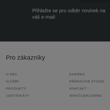
Přihlašte se pro odběr novinek na
váš e-mail:
Pro zákazníky
O NÁS
KARIÉRA
SLUŽBY
PŘÍPADOVÉ STUDIE
PRODUKTY
KONTAKT
CERTIFIKÁTY
WHISTLEBLOWING