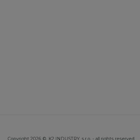
Copyright 2026 ©, K2 INDUSTRY, s.r.o. - all rights reserved