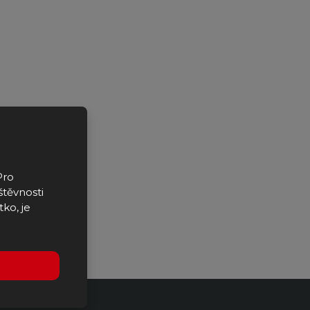
Pro
štěvnosti
tko, je