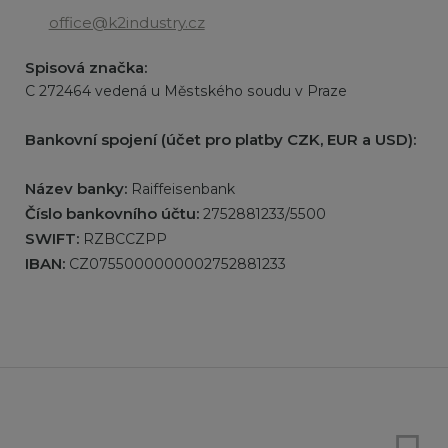
office@k2industry.cz
Spisová značka:
C 272464 vedená u Městského soudu v Praze
Bankovní spojení (účet pro platby CZK, EUR a USD):
Název banky:
Raiffeisenbank
Číslo bankovního účtu:
2752881233/5500
SWIFT:
RZBCCZPP
IBAN:
CZ0755000000002752881233