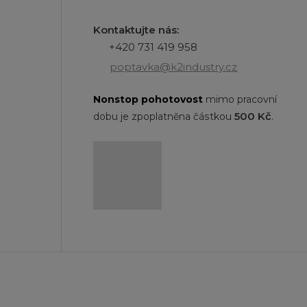
Kontaktujte nás:
+420 731 419 958
poptavka@k2industry.cz
Nonstop
pohotovost
mimo pracovní
500 Kč
dobu je zpoplatněna částkou
.