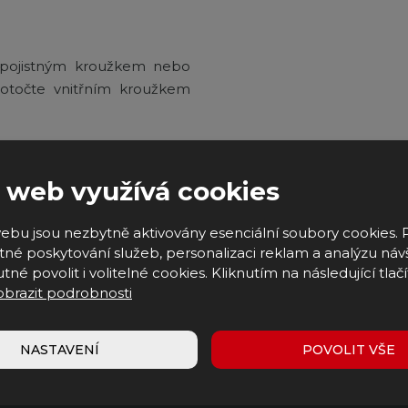
o pojistným kroužkem nebo
otočte vnitřním kroužkem
pro Vás připravili video, kde
 web využívá cookies
ebu jsou nezbytně aktivovány esenciální soubory cookies. 
né poskytování služeb, personalizaci reklam a analýzu náv
tné povolit i volitelné cookies. Kliknutím na následující tlačí
obrazit podrobnosti
NASTAVENÍ
POVOLIT VŠE