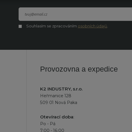
Souhlasím se zpracováním
osobních údajů
.
Souhlasím
Formulář
se
zpracováním
se
osobních
údajů
.
nepodařilo
odeslat.
Provozovna a expedice
K2 INDUSTRY, s.r.o.
Heřmanice 128
509 01 Nová Paka
Otevírací doba
:
Po - Pá
7:00 - 16:00