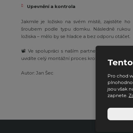
Upevnění a kontrola
Jakmile je ložisko na svém místě, zajistěte h
šroubem podle typu domku. Následně rukou 
ložiska – mělo by se hladce a bez odporu otáčet.
📽 Ve spolupráci s naším partnerem
NKE
, jsme 
uvidíte celý montážní proces krok za krokem.
Tento
Autor: Jan Šec
Pro chod w
plnohodnot
jsou však nu
zapnete.
Z