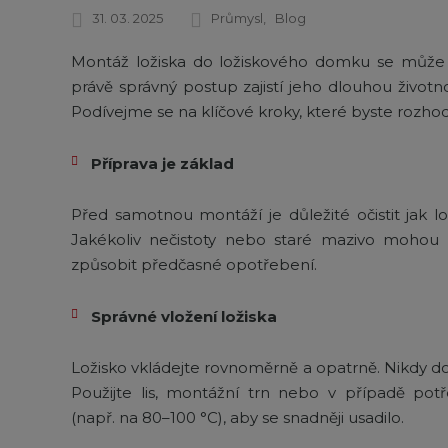
31. 03. 2025
Průmysl
Blog
Montáž ložiska do ložiskového domku se může z
právě správný postup zajistí jeho dlouhou živo
Podívejme se na klíčové kroky, které byste rozh
Příprava je základ
Před samotnou montáží je důležité očistit jak lo
Jakékoliv nečistoty nebo staré mazivo mohou o
způsobit předčasné opotřebení.
Správné vložení ložiska
Ložisko vkládejte rovnoměrně a opatrně. Nikdy d
Použijte lis, montážní trn nebo v případě potř
(např. na 80–100 °C), aby se snadněji usadilo.