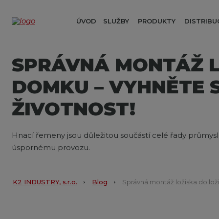
ÚVOD
SLUŽBY
PRODUKTY
DISTRIBU
SPRÁVNÁ MONTÁŽ L
DOMKU – VYHNĚTE 
ŽIVOTNOST!
Hnací řemeny jsou důležitou součástí celé řady průmysl
úspornému provozu.
K2 INDUSTRY, s.r.o.
Blog
Správná montáž ložiska do lož