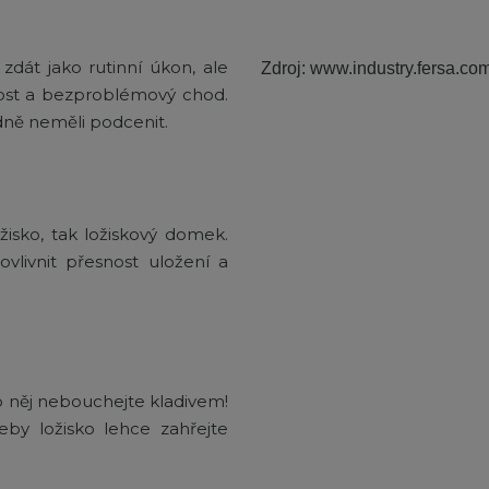
dát jako rutinní úkon, ale
Zdroj: www.industry.fersa.co
tnost a bezproblémový chod.
odně neměli podcenit.
žisko, tak ložiskový domek.
vlivnit přesnost uložení a
o něj nebouchejte kladivem!
eby ložisko lehce zahřejte