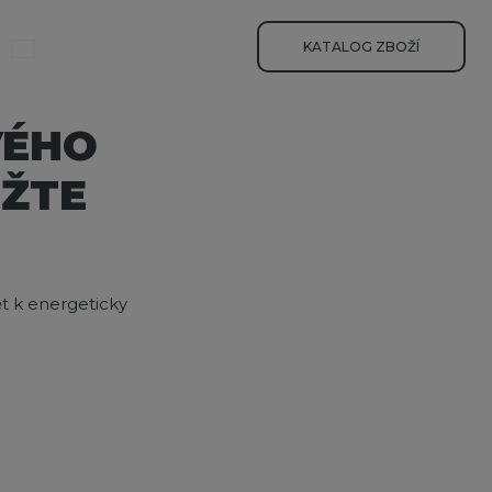
yhledávání
KATALOG ZBOŽÍ
VÉHO
UŽTE
t k energeticky