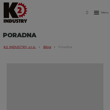
Rozbale
Vyhledáván
menu
PORADNA
K2 INDUSTRY, s.r.o.
Blog
Poradna