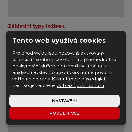
Základní typy ložisek
10. 08. 2023
Šec Jan
Tento web využívá cookies
V K2 INDUSTRY považujeme ložisko za
nejdůležitější strojní součástku. Pojďte se s námi
Pro chod webu jsou nezbytně aktivovány
podívat na jejich rozdělení.
esenciální soubory cookies. Pro plnohodnotné
poskytování služeb, personalizaci reklam a
Celý článek
analýzu návštěvnosti jsou však nutné povolit i
volitelné cookies. Kliknutím na následující
tlačítko, je zapnete.
Zobrazit podrobnosti
NASTAVENÍ
POVOLIT VŠE